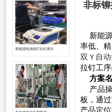
非标铆
新能
率低、精
新能源电池箱打拉钉展示
双
自动
Y
拉钉工序
方案
产品
板，通过
产品定位