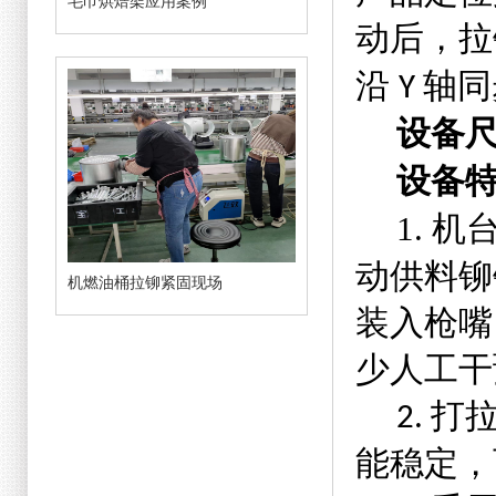
毛巾烘焙架应用案例
动后，拉
沿
轴同
Y
设备
设备
1.
机
动供料铆
机燃油桶拉铆紧固现场
装入枪嘴
少人工干
打
2.
能稳定，