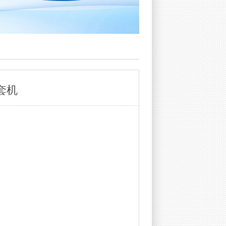
套机
：
：
：
：